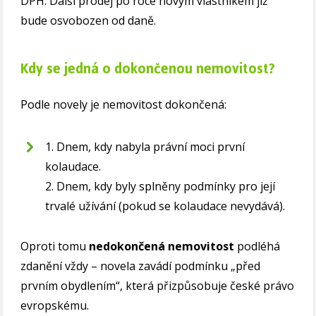
DPH. Další prodej po roce novým vlastníkem již
bude osvobozen od daně.
Kdy se jedná o dokončenou nemovitost?
Podle novely je nemovitost dokončená:
1. Dnem, kdy nabyla právní moci první
kolaudace.
2. Dnem, kdy byly splněny podmínky pro její
trvalé užívání (pokud se kolaudace nevydává).
Oproti tomu
nedokončená nemovitost
podléhá
zdanění vždy – novela zavádí podmínku „před
prvním obydlením“, která přizpůsobuje české právo
evropskému.