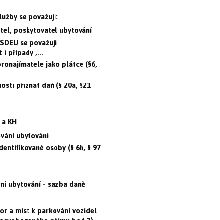
lužby se považují:
tel, poskytovatel ubytování
 SDEU se považují
i případy ,...
pronajímatele jako plátce (§6,
osti přiznat daň (§ 20a, §21
 a KH
ování ubytování
dentifikované osoby (§ 6h, § 97
ní ubytování - sazba daně
or a míst k parkování vozidel