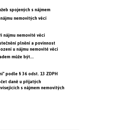
lužeb spojených s nájmem
 nájmu nemovitých věcí
ři nájmu nemovité věci
utečnění plnění a povinnost
ození u nájmu nemovité věci
adem může být...
ní" podle § 36 odst. 13 ZDPH
čet daně u přijatých
uvisejících s nájmem nemovitých