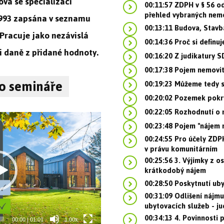
ová se specializací
00:11:57 ZDPH v § 56 od
přehled vybraných nemo
1993 zapsána v seznamu
00:13:11 Budova, Stavb
racuje jako nezávislá
00:14:36 Proč si defin
i daně z přidané hodnoty.
00:16:20 Z judikatury S
00:17:38 Pojem nemovit
eo semináře
00:19:23 Můžeme tedy s
00:20:02 Pozemek pokr
00:22:05 Rozhodnutí o 
00:23:48 Pojem "nájem 
00:24:55 Pro účely ZDP
v právu komunitárním
00:25:56 3. Výjimky z o
krátkodobý nájem
00:28:50 Poskytnutí ub
00:31:09 Odlišení nájm
ubytovacích služeb - j
00:34:13 4. Povinnosti
00:00
|
01:01
1.00x