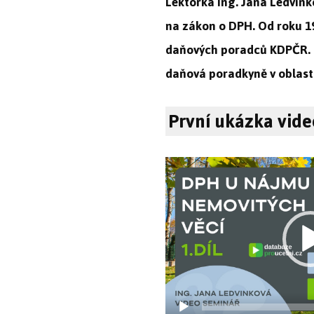
Lektorka Ing. Jana Ledvink
na zákon o DPH. Od roku 
daňových poradců KDPČR. P
daňová poradkyně v oblast
První ukázka vid
Video
přehrávač