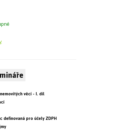
upné
y
emináře
emovitých věcí - I. díl
ací
ěc definovaná pro účely ZDPH
ojmy