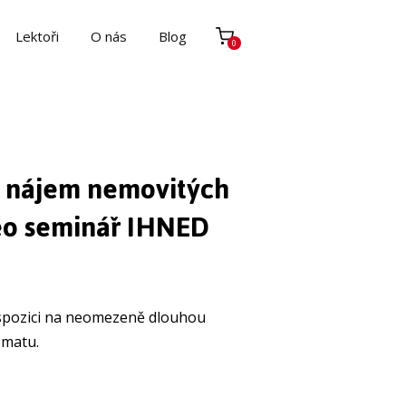
Lektoři
O nás
Blog
0
 nájem nemovitých
ideo seminář IHNED
ispozici na neomezeně dlouhou
ématu.