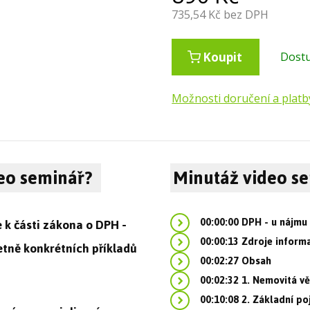
735,54
Kč bez DPH
Koupit
Dost
Možnosti doručení a platb
ideo seminář?
Minutáž video s
00:00:00 DPH - u nájmu n
 k části zákona o DPH -
00:00:13 Zdroje inform
etně konkrétních příkladů
00:02:27 Obsah
00:02:32 1. Nemovitá v
00:10:08 2. Základní p