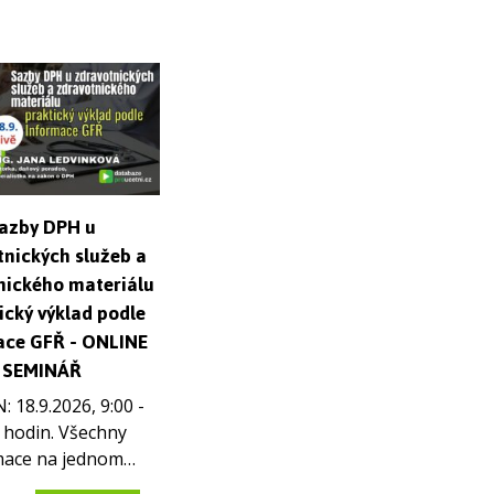
 DPH novela 2025,
ro začátečníky
azby DPH u
- režim tuzemsko v
tnických služeb a
přenesení daňové
nického materiálu
sti - nejčastější
- video seminář -
ický výklad podle
 v praxi - video
D K DISPOZICI
ace GFŘ - ONLINE
inář IHNED K
seminář získáte k
DISPOZICI
SEMINÁŘ
ici na neomezeně
ou dobu včetně…
 18.9.2026, 9:00 -
seminář získáte k
ici na neomezeně
 hodin. Všechny
ou dobu včetně…
mace na jednom…