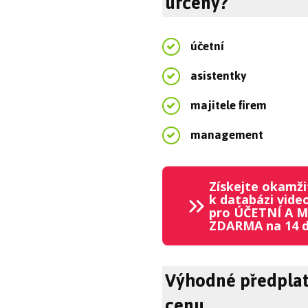
určený?
účetní
asistentky
majitele firem
management
Získejte okamži
k databázi vide
pro ÚČETNÍ A 
ZDARMA na 14 d
Výhodné předplat
cenu