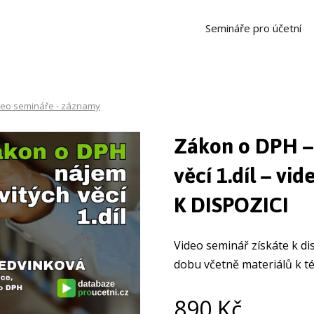
Semináře pro účetní
deo semináře - záznamy
Zákon o DPH –
věcí 1.díl – v
K DISPOZICI
Video seminář získáte k d
dobu včetně materiálů k t
890
Kč