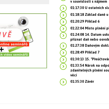
v souvislosti s nájmem
01:17:30 U ostatních s
01:18:18 Základ daně u
01:20:29 Příklad 6
01:22:04 Místo plnění p
01:24:08 14. Datum usk
přiznat daň nebo osvob
01:27:38 Daňovým dokl
01:28:49 Příklad 7
01:30:13 15. "Přeúčtová
01:33:54 Nárok na odpo
zdanitelných plnění so
věcí
01:35:30 Závěr