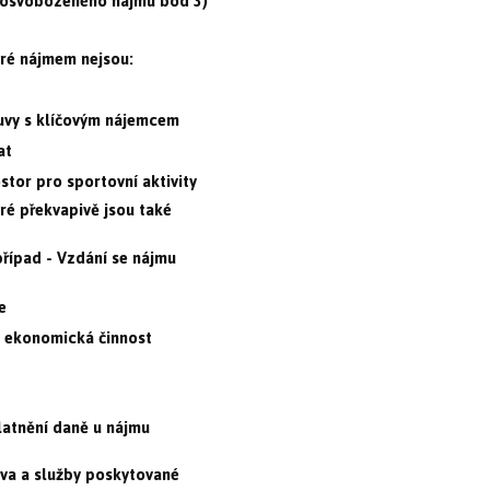
z osvobozeného nájmu bod 3)
eré nájmem nejsou:
uvy s klíčovým nájemcem
at
stor pro sportovní aktivity
eré překvapivě jsou také
 případ - Vzdání se nájmu
e
o ekonomická činnost
latnění daně u nájmu
va a služby poskytované