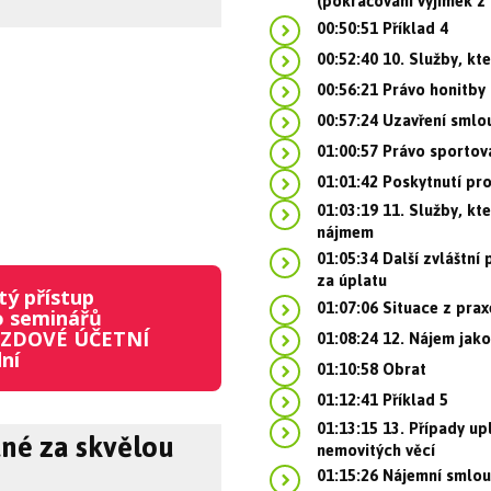
(pokračování výjimek 
00:50:51 Příklad 4
00:52:40 10. Služby, kt
00:56:21 Právo honitby
00:57:24 Uzavření smlo
01:00:57 Právo sportov
01:01:42 Poskytnutí pro
01:03:19 11. Služby, kt
nájmem
01:05:34 Další zvláštní
za úplatu
tý přístup
01:07:06 Situace z prax
o seminářů
01:08:24 12. Nájem jak
MZDOVÉ ÚČETNÍ
ní
01:10:58 Obrat
01:12:41 Příklad 5
01:13:15 13. Případy up
né za skvělou
nemovitých věcí
01:15:26 Nájemní smlou