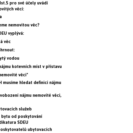
st.5 pro své účely uvádí
vitých věcí:
a
ujeme nemovitou věc?
DEU vyplývá:
á věc
hrnout:
ytý vodou
nájmu kotevních míst v přístavu
nemovité věci"
H musíme hledat definici nájmu
svobození nájmu nemovité věci,
ytovacích služeb
u bytu od poskytování
udikatura SDEU
 poskytovatelů ubytovacích