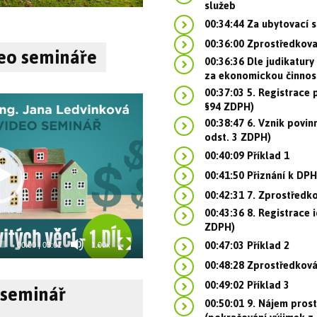
služeb
00:34:44 Za ubytovací s
00:36:00 Zprostředkova
eo semináře
00:36:36 Dle judikatury
za ekonomickou činnost 
00:37:03 5. Registrace 
§94 ZDPH)
00:38:47 6. Vznik povinn
odst. 3 ZDPH)
00:40:09 Příklad 1
00:41:50 Přiznání k DPH
00:42:31 7. Zprostředk
00:43:36 8. Registrace i
ZDPH)
00:47:03 Příklad 2
00:00
|
03:01
1.00x
00:48:28 Zprostředková
00:49:02 Příklad 3
 seminář
00:50:01 9. Nájem prost