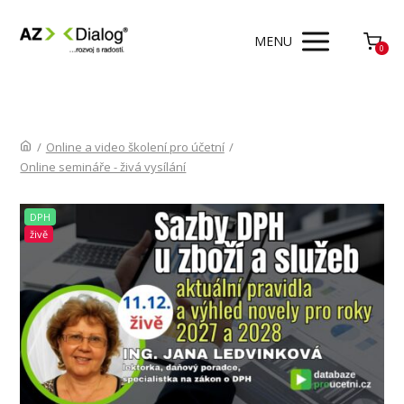
MENU
0
/
Online a video školení pro účetní
/
Online semináře - živá vysílání
DPH
živě