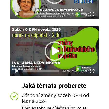
00:00
|
01:00
1.00x
Video
přehrávač
00:00
|
03:00
1.00x
Jaká témata proberete
Zásadní změny sazeb DPH od
ledna 2024
Přehled toho nejdůležitějšího, co se