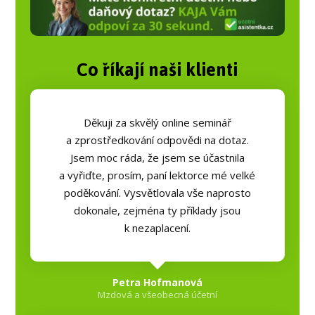
Co říkají naši klienti
Děkuji za skvělý online seminář
a zprostředkování odpovědi na dotaz.
Jsem moc ráda, že jsem se účastnila
a vyřiďte, prosím, paní lektorce mé velké
poděkování. Vysvětlovala vše naprosto
dokonale, zejména ty příklady jsou
k nezaplacení.
Petra Hofmanová
Mzdová a všeobecná účetní