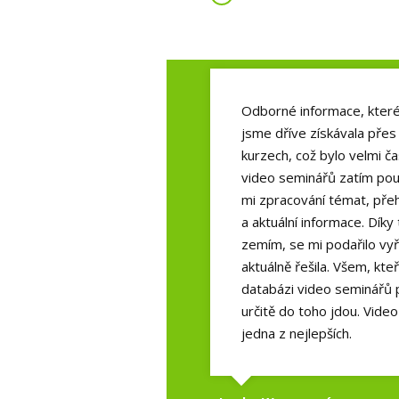
Odborné informace, které 
jsme dříve získávala přes
kurzech, což bylo velmi č
video seminářů zatím použ
mi zpracování témat, pře
a aktuální informace. Dík
zemím, se mi podařilo vyř
aktuálně řešila. Všem, kteř
databázi video seminářů p
určitě do toho jdou. Vide
jedna z nejlepších.