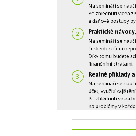
Na semináři se naučí
Po zhlédnutí videa zí
a daňové postupy byly
Praktické návody, 
2
Na semináři se naučít
či klienti ručení nepo
Díky tomu budete sch
finančními ztrátami.
Reálné příklady a 
3
Na semináři se naučí
účet, využití zajištěn
Po zhlédnutí videa b
na problémy v každod