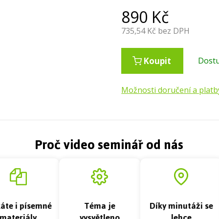
890
Kč
735,54
Kč bez DPH
Koupit
Dost
Možnosti doručení a platb
Proč video seminář od nás
káte i písemné
Téma je
Díky minutáži se
materiály
vysvětleno
lehce