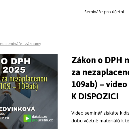
Semináře pro účetní
deo semináře - záznamy
Zákon o DPH n
za nezaplaceno
109ab) – vide
K DISPOZICI
Video seminář získáte k d
dobu včetně materiálů k t