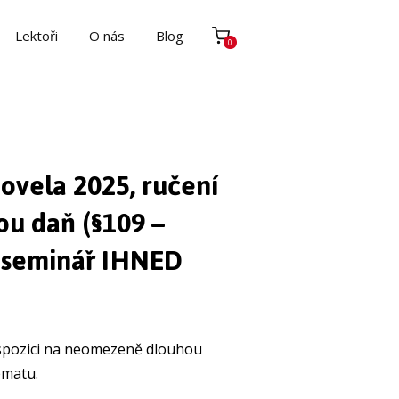
Lektoři
O nás
Blog
0
ovela 2025, ručení
u daň (§109 –
o seminář IHNED
ispozici na neomezeně dlouhou
ématu.