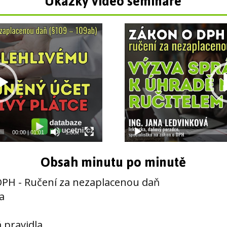
Ukázky video semináře
Video
přehrávač
00:00
|
01:01
1.00x
Obsah minutu po minutě
DPH - Ručení za nezaplacenou daň
a
 pravidla