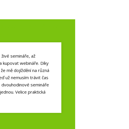
spokojeni stejně jako
klienti
 živé semináře, až
a kupovat webináře. Díky
 že mě dojíždění na různá
eď už nemusím trávit čas
 že dvouhodinové semináře
ednou. Velice praktická