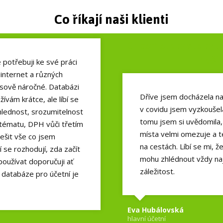
Co říkají naši klienti
Chceme, abyste byli 
naši 
potřebuji ke své práci
 internet a různých
asově náročné. Databázi
Dříve jsem docházela na
ívám krátce, ale líbí se
v covidu jsem vyzkoušel
hlednost, srozumitelnost
tomu jsem si uvědomila,
y tématu, DPH vůči třetím
místa velmi omezuje a t
ešit vše co jsem
na cestách. Líbí se mi,
í se rozhodují, zda začít
mohu zhlédnout vždy naj
oužívat doporučuji ať
záležitost.
o databáze pro účetní je
Eva Hubálovská
hlavní účetní