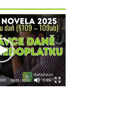
00:00
|
03:00
1.00x