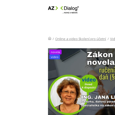
/
Online a video školení pro účetní
/
Vi
novela
video