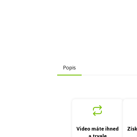
Popis
Video máte ihned
Zís
a trvale