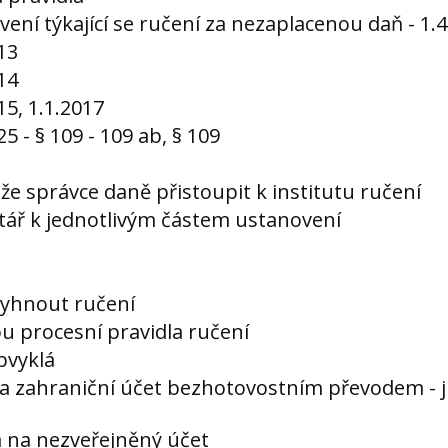
vení týkající se ručení za nezaplacenou daň - 1.4
13
14
15, 1.1.2017
5 - § 109 - 109 ab, § 109
že správce daně přistoupit k institutu ručení
tář k jednotlivým částem ustanovení
 vyhnout ručení
sou procesní pravidla ručení
bvyklá
a zahraniční účet bezhotovostním převodem - j
a na nezveřejněný účet