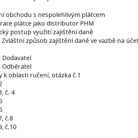
ení obchodu s nespolehlivým plátcem
trace plátce jako distributor PHM
ický postup využití zajištění daně
a Zvláštní způsob zajištění daně ve vazbě na účet
 - Dodavatel
 - Odběratel
 k oblasti ručení, otázka č.1
2
, č. 4
5
6
, č.8
, č.10