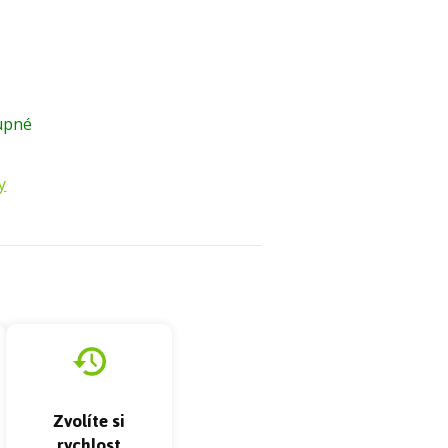
upné
y
Zvolíte si
rychlost