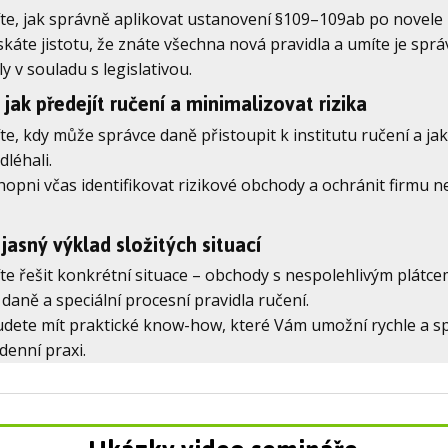
te, jak správně aplikovat ustanovení §109–109ab po novele
skáte jistotu, že znáte všechna nová pravidla a umíte je sprá
 v souladu s legislativou.
jak předejít ručení a minimalizovat rizika
e, kdy může správce daně přistoupit k institutu ručení a jak
dléhali.
opni včas identifikovat rizikové obchody a ochránit firmu n
jasný výklad složitých situací
te řešit konkrétní situace – obchody s nespolehlivým plátc
í daně a speciální procesní pravidla ručení.
udete mít praktické know-how, které Vám umožní rychle a s
enní praxi.