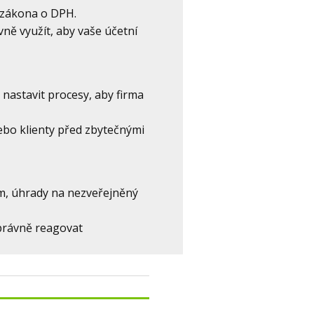
 zákona o DPH.
vně využít, aby vaše účetní
 nastavit procesy, aby firma
ebo klienty před zbytečnými
em, úhrady na nezveřejněný
právně reagovat