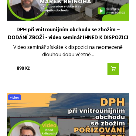
DPH při vnitrounijním obchodu se zbožím –
DODÁNÍ ZBOŽÍ - video seminář IHNED K DISPOZICI
Video seminář získáte k dispozici na neomezeně
dlouhou dobu včetně…
890
Kč
video