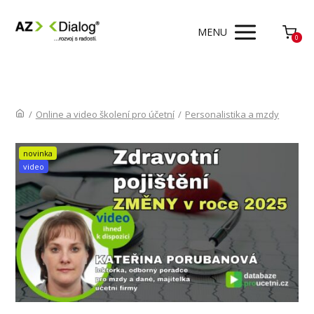
MENU
0
/
Online a video školení pro účetní
/
Personalistika a mzdy
novinka
video