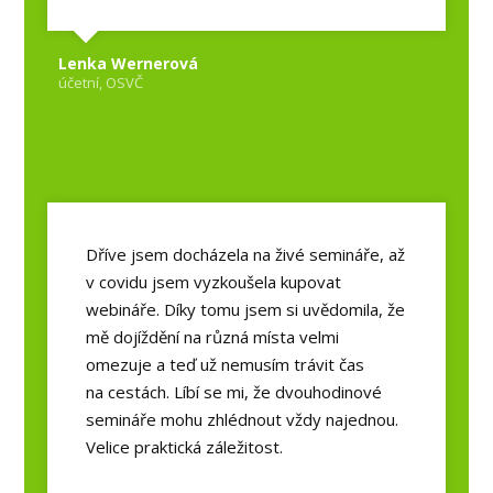
Lenka Wernerová
účetní, OSVČ
Chceme, abyste byli spokojeni stejně
jako naši klienti
Dříve jsem docházela na živé semináře, až
v covidu jsem vyzkoušela kupovat
webináře. Díky tomu jsem si uvědomila, že
mě dojíždění na různá místa velmi
omezuje a teď už nemusím trávit čas
na cestách. Líbí se mi, že dvouhodinové
semináře mohu zhlédnout vždy najednou.
Velice praktická záležitost.