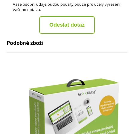
Vaše osobní údaje budou použity pouze pro účely vyřešení
vašeho dotazu.
Odeslat dotaz
Podobné zboží
živě
novinka
živě
živě
nepřehlédněte
novela
video
video
video
video
právník z praxe
živě
video