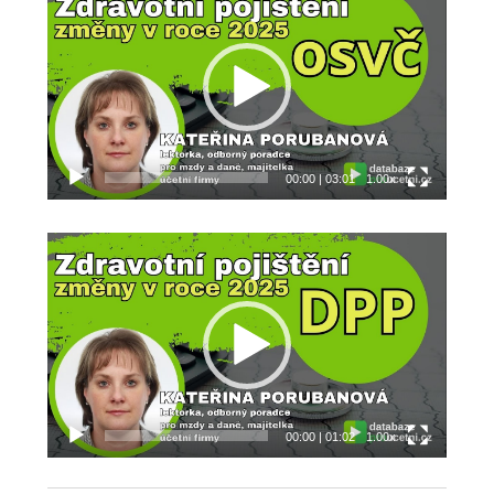
přehrávač
00:00
|
03:01
1.00x
Video
přehrávač
00:00
|
01:02
1.00x