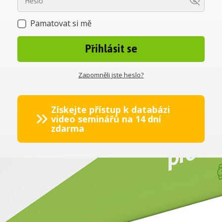
Pamatovat si mě
Přihlásit se
Zapomněli jste heslo?
Získejte přístup k databázi
video seminářů na 14 dní
zdarma