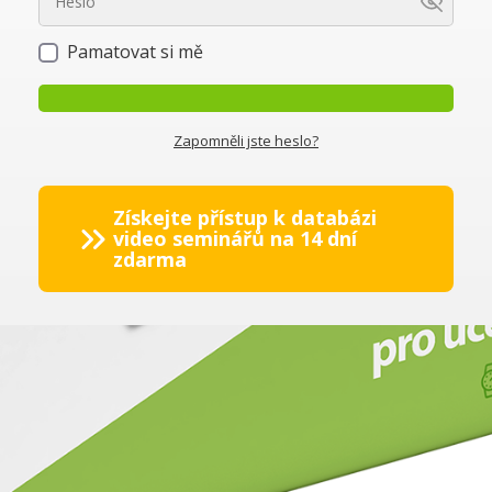
Pamatovat si mě
Zapomněli jste heslo?
Získejte přístup k databázi
video seminářů na 14 dní
zdarma