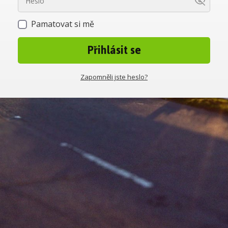
Pamatovat si mě
Přihlásit se
Zapomněli jste heslo?