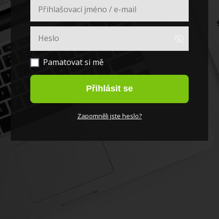
Pamatovat si mě
Přihlásit se
Zapomněli jste heslo?