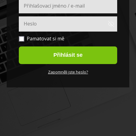
Pamatovat si mě
Přihlásit se
Zapomněli jste heslo?