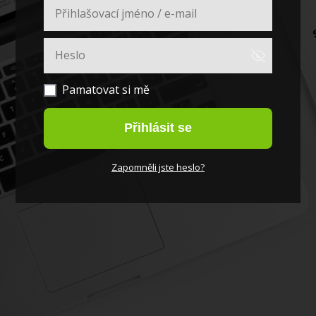
Pamatovat si mě
Přihlásit se
Zapomněli jste heslo?