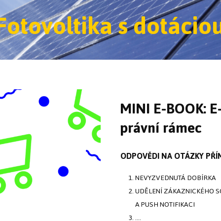
Fotovoltika s dotácio
MINI E-BOOK: E-
právní rámec
ODPOVĚDI NA OTÁZKY PŘÍ
NEVYZVEDNUTÁ DOBÍRKA
UDĚLENÍ ZÁKAZNICKÉHO S
A PUSH NOTIFIKACI
....