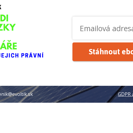
Stáhnout eb
enik@evoltik.sk
GDPR 