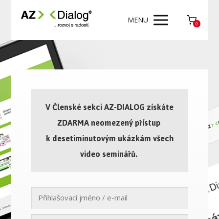
MENU
0
V Členské sekci AZ-DIALOG získáte
ZDARMA neomezený přístup
k desetiminutovým ukázkám všech
video seminářů.