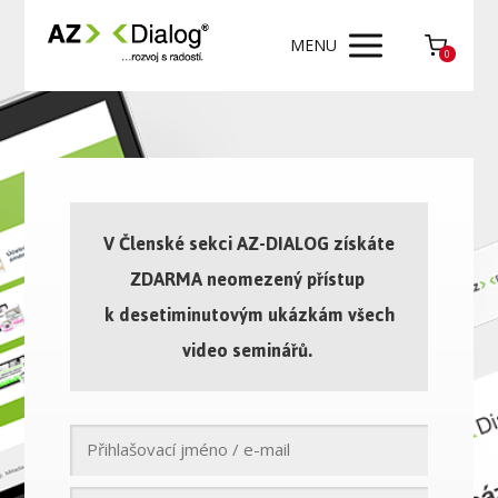
MENU
0
V Členské sekci AZ-DIALOG získáte
ZDARMA neomezený přístup
k desetiminutovým ukázkám všech
video seminářů.