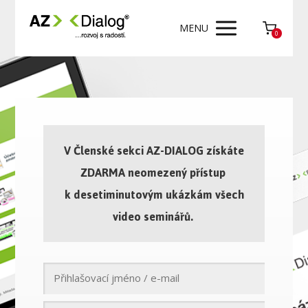
MENU
0
V Členské sekci AZ-DIALOG získáte
ZDARMA neomezený přístup
k desetiminutovým ukázkám všech
video seminářů.