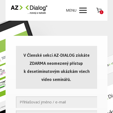
MENU
0
V Členské sekci AZ-DIALOG získáte
ZDARMA neomezený přístup
k desetiminutovým ukázkám všech
video seminářů.