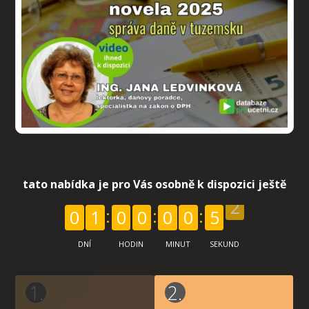
tato nabídka je pro Vás osobně k dispozici ještě
0
1
0
0
0
0
5
1
DNÍ
HODIN
MINUT
SEKUND